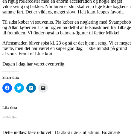
en rigtig rollercoster med en enorm acceleration og nogle meget
vilde sving og bakker. Når turen er slut skal vi jo lige køre baglæns i
samme fart. Det er vildt og meget sjovt. Helt klart Jeppes favorit.
Til sidst køber vi souvenirs. Pia køber en nøglering med Svampebob
og Allan køber en T-shirt og en modelbil af tidsmaskinen fra Tilbage
til fremtiden. Vi finder også to batman-figurer til fætter Mikkel.
Aftensmaden bliver spist kl. 23 og så er det hjem i seng. Vi er meget
trætte, men det har været en super god dag – ikke mindst på grund
af vores Front of Line kort.
Dagen i dag har været eventyrlig.
Share this:
Click
Click
Click
Click
to
to
to
to
share
share
share
email
on
on
on
a
Facebook
Twitter
LinkedIn
link
(Opens
(Opens
(Opens
to
Like this:
in
in
in
a
new
new
new
friend
Loading...
window)
window)
window)
(Opens
in
new
window)
Dette indlæg blev udgivet i
Dagbog uge 3
af
admin
. Bogmærk