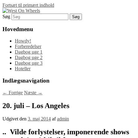
Fortsæt til primært indhold
Søg
Blog om en rejse i det vestlige USA…
West On Wheels
Hovedmenu
Howdy!
Forberedelser
Dagbog uge 1
Dagbog uge 2
Dagbog uge 3
Hoteller
Indlægsnavigation
←
Forrige
Næste
→
20. juli – Los Angeles
Udgivet den
3. maj 2014
af
admin
.. Vilde forlystelser, imponerende shows