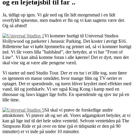
og en lejetøjsbil til far ..
Ja, tidligt op igen. Vi går ned og får lidt morgenmad i en lidt
overfyldt spisestue, men maden er fin og vi kan sagtens være der.
Og så afsted!
Vi kommer hurtigt til Universal Studios
Hollywood og parkerer i Jurassic Parking. Det koster i øvrigt $16.
Billetterne har vi købt hjemmefra og printer ud, så vi kommer hurtigt
ind. Vi får vores lilla ”halsbånd”, der betyder, at vi har ”Front of
Line”. Vi kan altså komme foran i alle køerne! Det er dyrt, men det
skal vise sig at være alle pengene værd.
Vi starter ud med Studio Tour. Der er en tur i et lille tog, som fører
os igennem en masse områder, hvor mange film og TV-serier er
optaget. Det er spændende, og turen bliver krydret med effekter med
vand, ild og jordskælv. Vi ser også King Kong i kamp med en
dinosaur og Jaws kigger lige forbi. En spændende og sjov tur på en
lille time.
Så skal vi prøve de forskellige andre
attraktioner. Vi prøver alt og ser alt. Vores adgangskort betyder, at vi
kan gå lige ind til det hele uden ventetid. Selvom ventetiden på The
Simpsons Ride er på over en time (på et tidspunkt er den på 90
minutter) er vi inde på under 10 minutter.