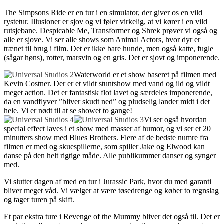
The Simpsons Ride er en tur i en simulator, der giver os en vild
rystetur. Illusioner er sjov og vi føler virkelig, at vi kører i en vild
rutsjebane. Despicable Me, Transformer og Shrek prøver vi også og
alle er sjove. Vi ser alle shows som Animal Actors, hvor dyr er
trænet til brug i film. Det er ikke bare hunde, men også katte, fugle
(sågar høns), rotter, marsvin og en gris. Det er sjovt og imponerende.
Waterworld er et show baseret på filmen med
Kevin Costner. Der er et vildt stuntshow med vand og ild og vildt
meget action. Det er fantastisk flot lavet og særdeles imponerende,
da en vandflyver ”bliver skudt ned” og pludselig lander midt i det
hele. Vi er nødt til at se showet to gange!
Vi ser også hvordan
special effect laves i et show med masser af humor, og vi ser et 20
minutters show med Blues Brothers. Flere af de bedste numre fra
filmen er med og skuespillerne, som spiller Jake og Elwood kan
danse på den helt rigtige måde. Alle publikummer danser og synger
med.
Vi slutter dagen af med en tur i Jurassic Park, hvor du med garanti
bliver meget våd. Vi vælger at være tøsedrenge og køber to regnslag
og tager turen på skift.
Et par ekstra ture i Revenge of the Mummy bliver det også til. Det er