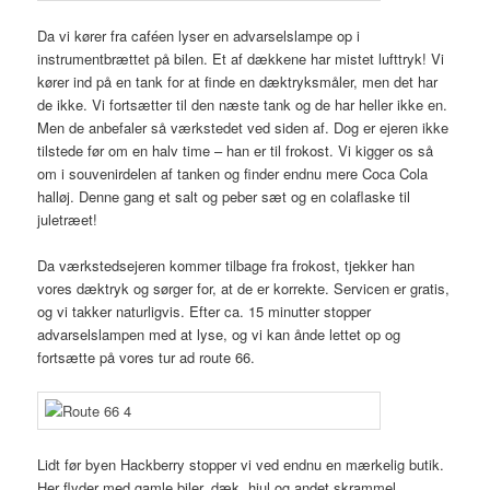
Da vi kører fra caféen lyser en advarselslampe op i
instrumentbrættet på bilen. Et af dækkene har mistet lufttryk! Vi
kører ind på en tank for at finde en dæktryksmåler, men det har
de ikke. Vi fortsætter til den næste tank og de har heller ikke en.
Men de anbefaler så værkstedet ved siden af. Dog er ejeren ikke
tilstede før om en halv time – han er til frokost. Vi kigger os så
om i souvenirdelen af tanken og finder endnu mere Coca Cola
halløj. Denne gang et salt og peber sæt og en colaflaske til
juletræet!
Da værkstedsejeren kommer tilbage fra frokost, tjekker han
vores dæktryk og sørger for, at de er korrekte. Servicen er gratis,
og vi takker naturligvis. Efter ca. 15 minutter stopper
advarselslampen med at lyse, og vi kan ånde lettet op og
fortsætte på vores tur ad route 66.
Lidt før byen Hackberry stopper vi ved endnu en mærkelig butik.
Her flyder med gamle biler, dæk, hjul og andet skrammel.