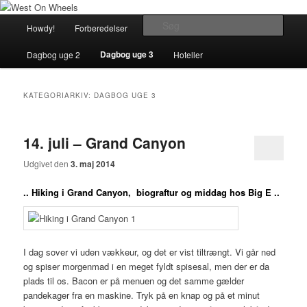
Fortsæt
Fortsæt
Blog om en rejse i det vestlige USA…
til
til
Hovedmenu
Søg
Howdy!
Forberedelser
Dagbog uge 1
primært
sekundært
indhold
indhold
West On Wheels
Dagbog uge 3
Dagbog uge 2
Hoteller
KATEGORIARKIV:
DAGBOG UGE 3
14. juli – Grand Canyon
Udgivet den
3. maj 2014
.. Hiking i Grand Canyon, biograftur og middag hos Big E ..
I dag sover vi uden vækkeur, og det er vist tiltrængt. Vi går ned
og spiser morgenmad i en meget fyldt spisesal, men der er da
plads til os. Bacon er på menuen og det samme gælder
pandekager fra en maskine. Tryk på en knap og på et minut