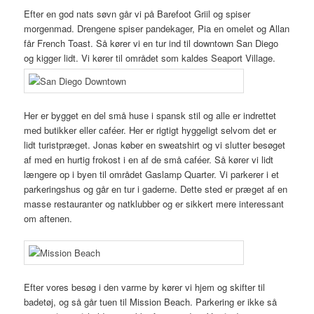
Efter en god nats søvn går vi på Barefoot Griil og spiser
morgenmad. Drengene spiser pandekager, Pia en omelet og Allan
får French Toast. Så kører vi en tur ind til downtown San Diego
og kigger lidt. Vi kører til området som kaldes Seaport Village.
Her er bygget en del små huse i spansk stil og alle er indrettet
med butikker eller caféer. Her er rigtigt hyggeligt selvom det er
lidt turistpræget. Jonas køber en sweatshirt og vi slutter besøget
af med en hurtig frokost i en af de små caféer. Så kører vi lidt
længere op i byen til området Gaslamp Quarter. Vi parkerer i et
parkeringshus og går en tur i gaderne. Dette sted er præget af en
masse restauranter og natklubber og er sikkert mere interessant
om aftenen.
Efter vores besøg i den varme by kører vi hjem og skifter til
badetøj, og så går tuen til Mission Beach. Parkering er ikke så