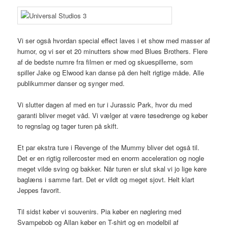
Vi ser også hvordan special effect laves i et show med masser af
humor, og vi ser et 20 minutters show med Blues Brothers. Flere
af de bedste numre fra filmen er med og skuespillerne, som
spiller Jake og Elwood kan danse på den helt rigtige måde. Alle
publikummer danser og synger med.
Vi slutter dagen af med en tur i Jurassic Park, hvor du med
garanti bliver meget våd. Vi vælger at være tøsedrenge og køber
to regnslag og tager turen på skift.
Et par ekstra ture i Revenge of the Mummy bliver det også til.
Det er en rigtig rollercoster med en enorm acceleration og nogle
meget vilde sving og bakker. Når turen er slut skal vi jo lige køre
baglæns i samme fart. Det er vildt og meget sjovt. Helt klart
Jeppes favorit.
Til sidst køber vi souvenirs. Pia køber en nøglering med
Svampebob og Allan køber en T-shirt og en modelbil af