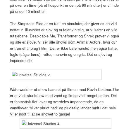
på over en time (på et tidspunkt er den på 90 minutter) er vi inde
på under 10 minutter.
The Simpsons Ride er en tur i en simulator, der giver os en vild
rystetur. Illusioner er sjov og vi føler virkelig, at vi kører i en vild
rutsjebane. Despicable Me, Transformer og Shrek prøver vi også
og alle er sjove. Vi ser alle shows som Animal Actors, hvor dyr
er trænet til brug i film. Det er ikke bare hunde, men også katte,
fugle (sågar høns), rotter, marsvin og en gris. Det er sjovt og
imponerende.
Waterworld er et show baseret på filmen med Kevin Costner. Der
er et vildt stuntshow med vand og ild og vildt meget action. Det
er fantastisk flot lavet og særdeles imponerende, da en
vandflyver ”bliver skudt ned” og pludselig lander midt i det hele.
Vi er nødt til at se showet to gange!