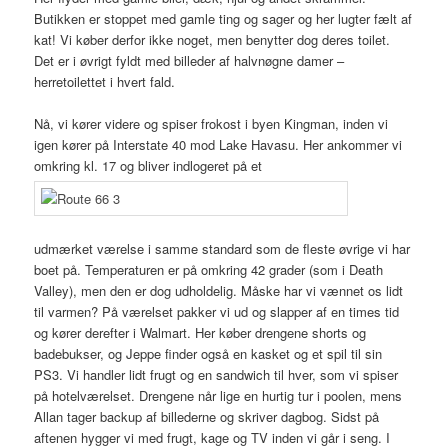
Butikken er stoppet med gamle ting og sager og her lugter fælt af
kat! Vi køber derfor ikke noget, men benytter dog deres toilet.
Det er i øvrigt fyldt med billeder af halvnøgne damer –
herretoilettet i hvert fald.
Nå, vi kører videre og spiser frokost i byen Kingman, inden vi
igen kører på Interstate 40 mod Lake Havasu. Her ankommer vi
omkring kl. 17 og bliver indlogeret på et
udmærket værelse i samme standard som de fleste øvrige vi har
boet på. Temperaturen er på omkring 42 grader (som i Death
Valley), men den er dog udholdelig. Måske har vi vænnet os lidt
til varmen? På værelset pakker vi ud og slapper af en times tid
og kører derefter i Walmart. Her køber drengene shorts og
badebukser, og Jeppe finder også en kasket og et spil til sin
PS3. Vi handler lidt frugt og en sandwich til hver, som vi spiser
på hotelværelset. Drengene når lige en hurtig tur i poolen, mens
Allan tager backup af billederne og skriver dagbog. Sidst på
aftenen hygger vi med frugt, kage og TV inden vi går i seng. I