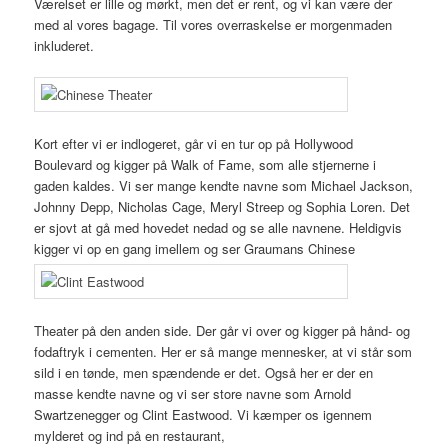
Værelset er lille og mørkt, men det er rent, og vi kan være der
med al vores bagage. Til vores overraskelse er morgenmaden
inkluderet.
Kort efter vi er indlogeret, går vi en tur op på Hollywood
Boulevard og kigger på Walk of Fame, som alle stjernerne i
gaden kaldes. Vi ser mange kendte navne som Michael Jackson,
Johnny Depp, Nicholas Cage, Meryl Streep og Sophia Loren. Det
er sjovt at gå med hovedet nedad og se alle navnene. Heldigvis
kigger vi op en gang imellem og ser Graumans Chinese
Theater på den anden side. Der går vi over og kigger på hånd- og
fodaftryk i cementen. Her er så mange mennesker, at vi står som
sild i en tønde, men spændende er det. Også her er der en
masse kendte navne og vi ser store navne som Arnold
Swartzenegger og Clint Eastwood. Vi kæmper os igennem
mylderet og ind på en restaurant,