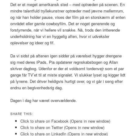
Det er et meget amerikansk sted – med optræden på scenen. En
mindre talentfuld tryllekunstner optræder med jævne mellemrum,
og når han holder pause, vises der film på en storskærm af enten
området eller gamle cowboyfilm. Det er noget generende og
forstyrrende, når vi hellere vil snakke. Nå, trods den irriterende
underholdning har vi en hyggelig aften, hvor vi udveksler
oplevelser og ideer og fif.
Da vi sidst på aftenen igen sidder på værelset hygger drengene
sig med deres iPads, Pia opdaterer regnskabsbogen og Allan
skriver dagbog. Udenfor er der et voldsomt tordenvejr som et par
gange får TV’et til at miste signalet. Vi slukker lyset og kigger lidt
på lynene. Det driver heldigvis hurtigt over, og vi går i seng efter
endnu en begivenhedsrig dag.
Dagen i dag har været overvældende.
SHARE THIS:
Click to share on Facebook (Opens in new window)
Click to share on Twitter (Opens in new window)
Click to share on LinkedIn (Opens in new window)