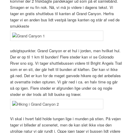
kommer der 2 friskbagte pandekager ud som på et samlebånd.
Smagen er nu fin nok. Nå, vi må jo videre i dagens tekst. Vi
tager en gratis shuttlebus til kanten af Grand Canyon. Herfra
tager vi en anden bus lidt vestpå langs kanten og står af ved de
smukkeste
udsigtspunkter. Grand Canyon er et hul i jorden, men hvilket hul.
Der er op til 1 km til bunden! Flere steder kan vi se Colorado
River sno sig. Vi tager shuttlebussen videre til Bright Angels Trail
som er en sti, der går helt til bunden af kløften. Der kan vi ikke
gå ned. Det er kun for de meget garvede hikere og det anbefales
at overnatte inden opturen. Vi går ned i ca. en halv time og går
så op igen. Flere steder er afgrunden lige under os og nogle
steder er der trods alt lidt buske og træer.
Vi skal i hvert fald holde tungen lige i munden på stien. På vejen
tager vi billeder af sceneriet, men de kan slet ikke vise den
utrolige natur vi går rundt i. Oppe igen tager vi bussen lidt videre