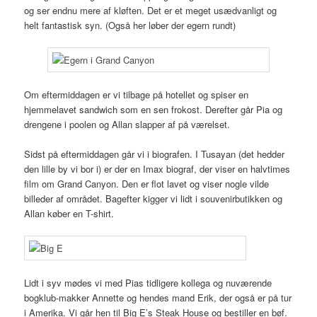
og ser endnu mere af kløften. Det er et meget usædvanligt og
helt fantastisk syn. (Også her løber der egern rundt)
Om eftermiddagen er vi tilbage på hotellet og spiser en
hjemmelavet sandwich som en sen frokost. Derefter går Pia og
drengene i poolen og Allan slapper af på værelset.
Sidst på eftermiddagen går vi i biografen. I Tusayan (det hedder
den lille by vi bor i) er der en Imax biograf, der viser en halvtimes
film om Grand Canyon. Den er flot lavet og viser nogle vilde
billeder af området. Bagefter kigger vi lidt i souvenirbutikken og
Allan køber en T-shirt.
Lidt i syv mødes vi med Pias tidligere kollega og nuværende
bogklub-makker Annette og hendes mand Erik, der også er på tur
i Amerika. Vi går hen til Big E’s Steak House og bestiller en bøf.