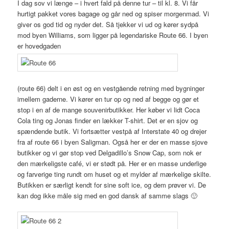
I dag sov vi længe – i hvert fald på denne tur – til kl. 8. Vi får
hurtigt pakket vores bagage og går ned og spiser morgenmad. Vi
giver os god tid og nyder det. Så tjekker vi ud og kører sydpå
mod byen Williams, som ligger på legendariske Route 66. I byen
er hovedgaden
(route 66) delt i en øst og en vestgående retning med bygninger
imellem gaderne. Vi kører en tur op og ned af begge og gør et
stop i en af de mange souvenirbutikker. Her køber vi lidt Coca
Cola ting og Jonas finder en lækker T-shirt. Det er en sjov og
spændende butik. Vi fortsætter vestpå af Interstate 40 og drejer
fra af route 66 i byen Saligman. Også her er der en masse sjove
butikker og vi gør stop ved Delgadillo’s Snow Cap, som nok er
den mærkeligste café, vi er stødt på. Her er en masse underlige
og farverige ting rundt om huset og et mylder af mærkelige skilte.
Butikken er særligt kendt for sine soft ice, og dem prøver vi. De
kan dog ikke måle sig med en god dansk af samme slags 🙂