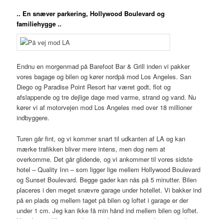
.. En snæver parkering, Hollywood Boulevard og
familiehygge ..
Endnu en morgenmad på Barefoot Bar & Grill inden vi pakker
vores bagage og bilen og kører nordpå mod Los Angeles. San
Diego og Paradise Point Resort har været godt, flot og
afslappende og tre dejlige dage med varme, strand og vand. Nu
kører vi af motorvejen mod Los Angeles med over 18 millioner
indbyggere.
Turen går fint, og vi kommer snart til udkanten af LA og kan
mærke trafikken bliver mere intens, men dog nem at
overkomme. Det går glidende, og vi ankommer til vores sidste
hotel – Quality Inn – som ligger lige mellem Hollywood Boulevard
og Sunset Boulevard. Begge gader kan nås på 5 minutter. Bilen
placeres i den meget snævre garage under hotellet. Vi bakker ind
på en plads og mellem taget på bilen og loftet i garage er der
under 1 cm. Jeg kan ikke få min hånd ind mellem bilen og loftet.