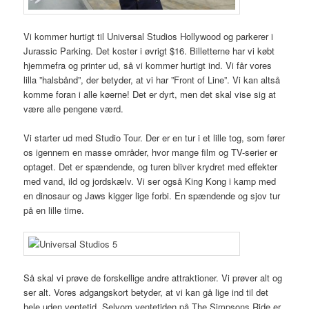
Vi kommer hurtigt til Universal Studios Hollywood og parkerer i
Jurassic Parking. Det koster i øvrigt $16. Billetterne har vi købt
hjemmefra og printer ud, så vi kommer hurtigt ind. Vi får vores
lilla ”halsbånd”, der betyder, at vi har ”Front of Line”. Vi kan altså
komme foran i alle køerne! Det er dyrt, men det skal vise sig at
være alle pengene værd.
Vi starter ud med Studio Tour. Der er en tur i et lille tog, som fører
os igennem en masse områder, hvor mange film og TV-serier er
optaget. Det er spændende, og turen bliver krydret med effekter
med vand, ild og jordskælv. Vi ser også King Kong i kamp med
en dinosaur og Jaws kigger lige forbi. En spændende og sjov tur
på en lille time.
Så skal vi prøve de forskellige andre attraktioner. Vi prøver alt og
ser alt. Vores adgangskort betyder, at vi kan gå lige ind til det
hele uden ventetid. Selvom ventetiden på The Simpsons Ride er