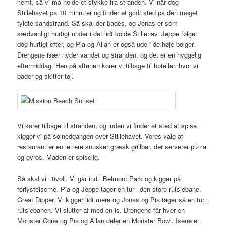
nemt, så vi må holde et stykke fra stranden. Vi når dog
Stillehavet på 10 minutter og finder et godt sted på den meget
fyldte sandstrand. Så skal der bades, og Jonas er som
sædvanligt hurtigt under i det lidt kolde Stillehav. Jeppe følger
dog hurtigt efter, og Pia og Allan er også ude i de høje bølger.
Drengene især nyder vandet og stranden, og det er en hyggelig
eftermiddag. Hen på aftenen kører vi tilbage til hoteller, hvor vi
bader og skifter tøj.
Vi kører tilbage til stranden, og inden vi finder et sted at spise,
kigger vi på solnedgangen over Stillehavet. Vores valg af
restaurant er en lettere snusket græsk grillbar, der serverer pizza
og gyros. Maden er spiselig.
Så skal vi i tivoli. Vi går ind i Belmont Park og kigger på
forlystelserne. Pia og Jeppe tager en tur i den store rutsjebane,
Great Dipper. Vi kigger lidt mere og Jonas og Pia tager så en tur i
rutsjebanen. Vi slutter af med en is. Drengene får hver en
Monster Cone og Pia og Allan deler en Monster Bowl. Isene er