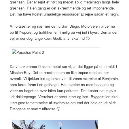
grænsen. Der er rejst et højt og meget solid metalhegn langs hele
grænsen. På en gang er det skræmmende og ret imponerende.
Det må have kostet umådelige ressourcer at rejse sådan et hegn.
Vi fortsætter og nærmer os nu San Diego. Motorvejen bliver nu
op til 7-sporet og trafikken er rimelig på vej ind i byen. Den anden
vej er der dog lange køer. Godt, at vi skal ind 🙂
Da vi ankommer til vores hotel ser vi, at det ligger på en ø midt i
Mission Bay. Det er næsten som en lille tropeø med palmer
overalt. Vi tjekker ind og bliver vist til vores værelse af Benjamin,
som kører foran i en golfvogn. Han hjælpe os med bagagen og
viser os bagefter, hvor bilen kan parkeres. Det koster naturligvis
lidt drikkepenge. Værelset er pænt stort og lyst. Byggestilen skal
klart give fornemmelse af sydhavsø om end det hele er lidt slidt.
Drengene er svært tilfredse 🙂