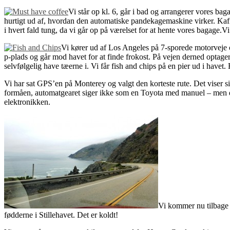
Vi står op kl. 6, går i bad og arrangerer vores bag
hurtigt ud af, hvordan den automatiske pandekagemaskine virker. Kaffe
i hvert fald tung, da vi går op på værelset for at hente vores bagage.V
Vi kører ud af Los Angeles på 7-sporede motorveje o
p-plads og går mod havet for at finde frokost. På vejen derned optager
selvfølgelig have tæerne i. Vi får fish and chips på en pier ud i have
Vi har sat GPS’en på Monterey og valgt den korteste rute. Det viser sig
formåen, automatgearet siger ikke som en Toyota med manuel – men det 
elektronikken.
Vi kommer nu tilbage t
fødderne i Stillehavet. Det er koldt!