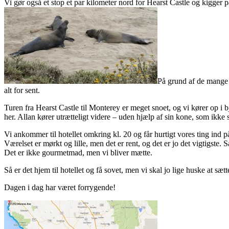
Vi gør også et stop et par kilometer nord for Hearst Castle og kigger på
På grund af de mange k
alt for sent.
Turen fra Hearst Castle til Monterey er meget snoet, og vi kører op 
her. Allan kører utrætteligt videre – uden hjælp af sin kone, som ikke
Vi ankommer til hotellet omkring kl. 20 og får hurtigt vores ting ind på
Værelset er mørkt og lille, men det er rent, og det er jo det vigtigst
Det er ikke gourmetmad, men vi bliver mætte.
Så er det hjem til hotellet og få sovet, men vi skal jo lige huske at sæ
Dagen i dag har været forrygende!