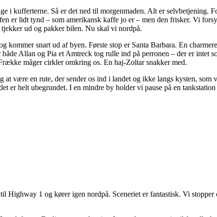
age i kufferterne. Så er det ned til morgenmaden. Alt er selvbetjening. Fo
n er lidt tynd – som amerikansk kaffe jo er – men den frisker. Vi forsy
i tjekker ud og pakker bilen. Nu skal vi nordpå.
g kommer snart ud af byen. Første stop er Santa Barbara. En charmerende
 både Allan og Pia et Amtreck tog rulle ind på perronen – der er intet so
t. Frække måger cirkler omkring os. En haj-Zoltar snakker med.
 at være en rute, der sender os ind i landet og ikke langs kysten, som vi 
er helt ubegrundet. I en mindre by holder vi pause på en tankstation og
il Highway 1 og kører igen nordpå. Sceneriet er fantastisk. Vi stopper et