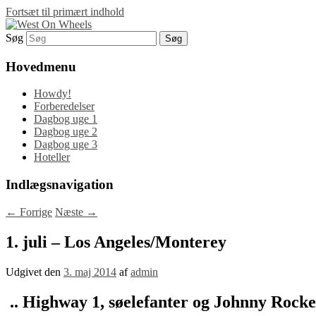
Fortsæt til primært indhold
Søg
Blog om en rejse i det vestlige USA…
West On Wheels
Hovedmenu
Howdy!
Forberedelser
Dagbog uge 1
Dagbog uge 2
Dagbog uge 3
Hoteller
Indlægsnavigation
←
Forrige
Næste
→
1. juli – Los Angeles/Monterey
Udgivet den
3. maj 2014
af
admin
.. Highway 1, søelefanter og Johnny Rocket