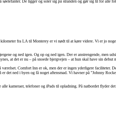
 søelefanter. De ligger og soler sig på stranden og gør sig til for alle f
ilometer fra LA til Monterey er vi nødt til at køre videre. Vi er jo noget
i bjergene og ned igen. Og op og ned igen. Der er anstrengende, men ud
 synes, at det er nu – på snoede bjergvejen – at hun skal have sin debut 
 værelset. Comfort Inn er ok, men der er ingen yderligere faciliteter. Der
e. Så er det ned i byen og få noget aftensmad. Vi havner på ”Johnny Roc
tte alle kameraer, telefoner og iPads til opladning. På natbordet flyder 