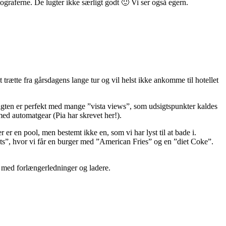
otograferne. De lugter ikke særligt godt 🙂 Vi ser også egern.
 trætte fra gårsdagens lange tur og vil helst ikke ankomme til hotellet
sigten er perfekt med mange ”vista views”, som udsigtspunkter kaldes
med automatgear (Pia har skrevet her!).
 er en pool, men bestemt ikke en, som vi har lyst til at bade i.
kets”, hvor vi får en burger med ”American Fries” og en ”diet Coke”.
det med forlængerledninger og ladere.