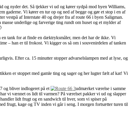
 tid og nyder det. Så tjekker vi ud og kører sydpå mod byen Williams,
em gaderne. Vi kører en tur op og ned af begge og gør et stop i en af
r vestpå af Interstate 40 og drejer fra af route 66 i byen Saligman.
n masse underlige og farverige ting rundt om huset og et mylder af

å en tank for at finde en dæktryksmåler, men det har de ikke. Vi
time – han er til frokost. Vi kigger os så om i souvenirdelen af tanken
urligvis. Efter ca. 15 minutter stopper advarselslampen med at lyse, og
kken er stoppet med gamle ting og sager og her lugter fælt af kat! Vi
 og bliver indlogeret på et
udmærket værelse i samme
ar vi vænnet os lidt til varmen? På værelset pakker vi ud og slapper
handler lidt frugt og en sandwich til hver, som vi spiser på
ed frugt, kage og TV inden vi går i seng. I morgen fortsætter turen til