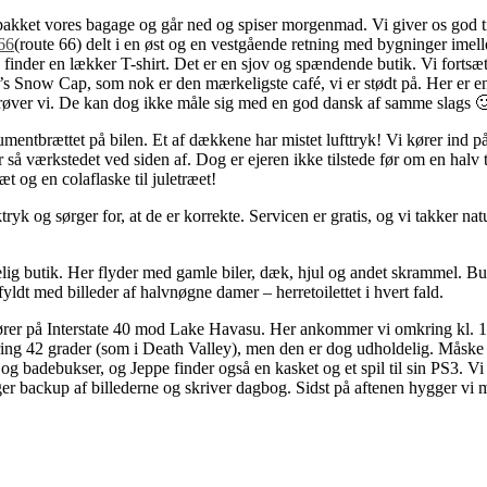
tigt pakket vores bagage og går ned og spiser morgenmad. Vi giver os god
(route 66) delt i en øst og en vestgående retning med bygninger imell
inder en lækker T-shirt. Det er en sjov og spændende butik. Vi fortsætte
’s Snow Cap, som nok er den mærkeligste café, vi er stødt på. Her er e
m prøver vi. De kan dog ikke måle sig med en god dansk af samme slags 
umentbrættet på bilen. Et af dækkene har mistet lufttryk! Vi kører ind p
r så værkstedet ved siden af. Dog er ejeren ikke tilstede før om en halv 
 og en colaflaske til juletræet!
k og sørger for, at de er korrekte. Servicen er gratis, og vi takker nat
g butik. Her flyder med gamle biler, dæk, hjul og andet skrammel. Buti
fyldt med billeder af halvnøgne damer – herretoilettet i hvert fald.
kører på Interstate 40 mod Lake Havasu. Her ankommer vi omkring kl. 17
ing 42 grader (som i Death Valley), men den er dog udholdelig. Måske h
og badebukser, og Jeppe finder også en kasket og et spil til sin PS3. Vi 
ger backup af billederne og skriver dagbog. Sidst på aftenen hygger vi m