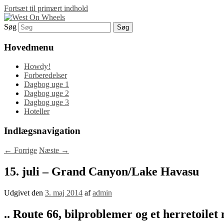
Fortsæt til primært indhold
Søg
Blog om en rejse i det vestlige USA…
West On Wheels
Hovedmenu
Howdy!
Forberedelser
Dagbog uge 1
Dagbog uge 2
Dagbog uge 3
Hoteller
Indlægsnavigation
←
Forrige
Næste
→
15. juli – Grand Canyon/Lake Havasu
Udgivet den
3. maj 2014
af
admin
.. Route 66, bilproblemer og et herretoile