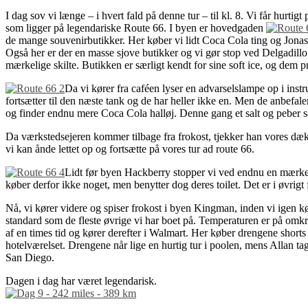
I dag sov vi længe – i hvert fald på denne tur – til kl. 8. Vi får hur
som ligger på legendariske Route 66. I byen er hovedgaden
de mange souvenirbutikker. Her køber vi lidt Coca Cola ting og Jonas f
Også her er der en masse sjove butikker og vi gør stop ved Delgadillo
mærkelige skilte. Butikken er særligt kendt for sine soft ice, og de
Da vi kører fra caféen lyser en advarselslampe op i instr
fortsætter til den næste tank og de har heller ikke en. Men de anbefale
og finder endnu mere Coca Cola halløj. Denne gang et salt og peber sæt
Da værkstedsejeren kommer tilbage fra frokost, tjekker han vores dæktry
vi kan ånde lettet op og fortsætte på vores tur ad route 66.
Lidt før byen Hackberry stopper vi ved endnu en mærkeli
køber derfor ikke noget, men benytter dog deres toilet. Det er i øvrigt 
Nå, vi kører videre og spiser frokost i byen Kingman, inden vi igen 
standard som de fleste øvrige vi har boet på. Temperaturen er på omkr
af en times tid og kører derefter i Walmart. Her køber drengene shorts 
hotelværelset. Drengene når lige en hurtig tur i poolen, mens Allan ta
San Diego.
Dagen i dag har været legendarisk.